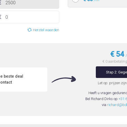
Herstel waarden
€ 54
€ 0 aanbetaling 
Stap 2: Geg
e beste deal
ontact
Let op: prijzen zijn
Heeft u vragen geduren
Bel Richard Dirks op
+31 
via
richard@bdl