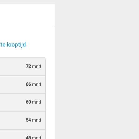
e looptijd
72
mnd
66
mnd
60
mnd
54
mnd
48
mnd