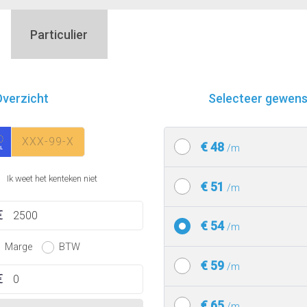
Particulier
verzicht
Selecteer gewenst
€ 48
/m
Ik weet het kenteken niet
€ 51
/m
€ 54
/m
Marge
BTW
€ 59
/m
€ 65
/m