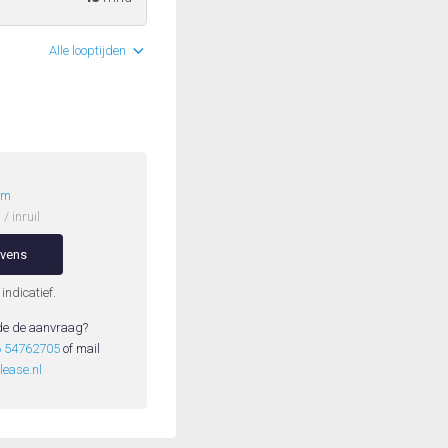
Alle looptijden
/m
/ inruil
evens
 indicatief.
de de aanvraag?
6 54762705
of mail
ease.nl