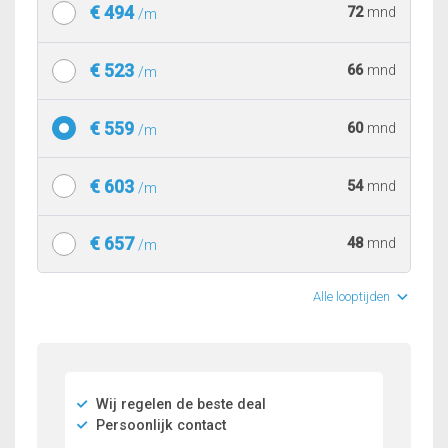
€ 494
72
mnd
/m
€ 523
66
mnd
/m
€ 559
60
mnd
/m
€ 603
54
mnd
/m
€ 657
48
mnd
/m
Alle looptijden
Wij regelen de beste deal
Persoonlijk contact