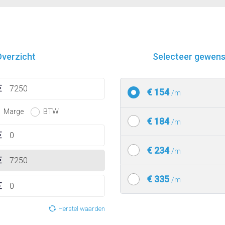
verzicht
Selecteer gewenst
€ 154
/m
Marge
BTW
€ 184
/m
€ 234
/m
€ 335
/m
Herstel waarden