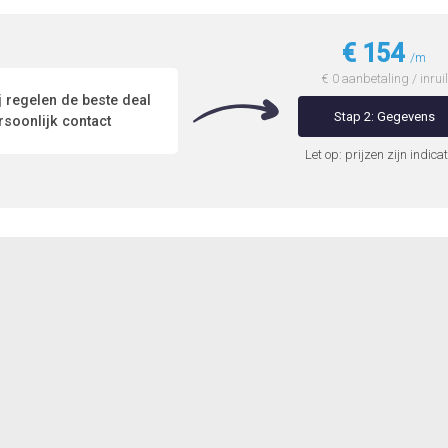
€ 154
/m
€ 0 aanbetaling / inruil
 regelen de beste deal
Stap 2: Gegevens
soonlijk contact
Let op: prijzen zijn indicat