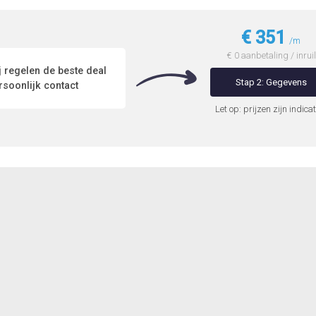
€ 351
/m
€ 0 aanbetaling / inruil
 regelen de beste deal
Stap 2: Gegevens
soonlijk contact
Let op: prijzen zijn indicat