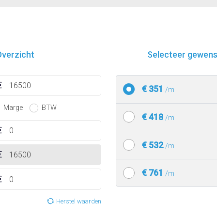
verzicht
Selecteer gewenst
€ 351
/m
Marge
BTW
€ 418
/m
€ 532
/m
€ 761
/m
Herstel waarden