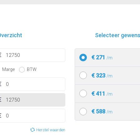
verzicht
Selecteer gewenst
€ 271
/m
Marge
BTW
€ 323
/m
€ 411
/m
€ 588
/m
Herstel waarden