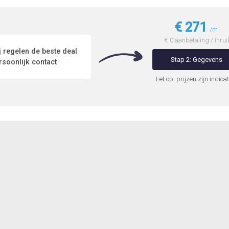
€ 271
/m
€ 0 aanbetaling / inruil
 regelen de beste deal
Stap 2: Gegevens
soonlijk contact
Let op: prijzen zijn indicat