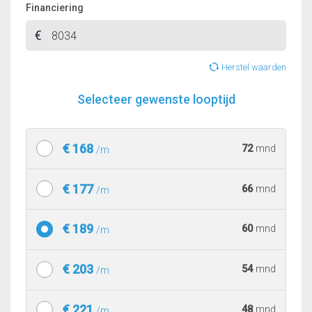
Financiering
Herstel waarden
Selecteer gewenste looptijd
€ 168
72
mnd
/m
€ 177
66
mnd
/m
€ 189
60
mnd
/m
€ 203
54
mnd
/m
€ 221
48
mnd
/m