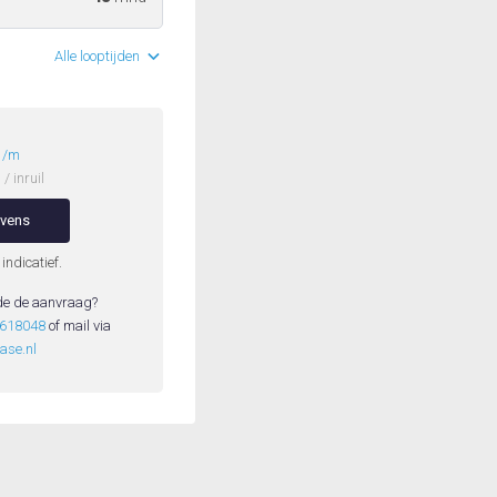
Alle looptijden
2
/m
/ inruil
evens
 indicatief.
de de aanvraag?
3618048
of mail via
ase.nl