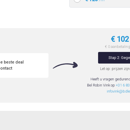
€ 10
€ 0 aanbetaling 
Stap 2: Geg
e beste deal
ontact
Let op: prijzen zijn
Heeft u vragen geduren
Bel Robin Vink op
+31 6 8
infovink@bdle