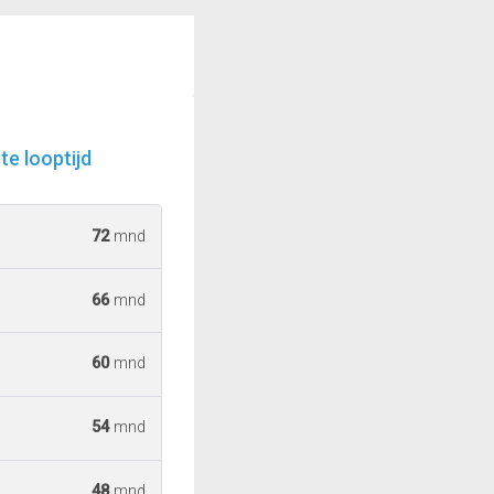
e looptijd
72
mnd
66
mnd
60
mnd
54
mnd
48
mnd