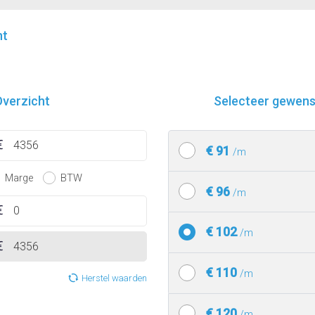
nt
verzicht
Selecteer gewenst
€ 91
/m
Marge
BTW
€ 96
/m
€ 102
/m
€ 110
/m
Herstel waarden
€ 120
/m