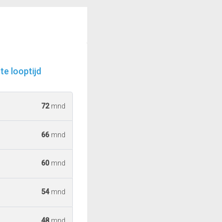
e looptijd
72
mnd
66
mnd
60
mnd
54
mnd
48
mnd