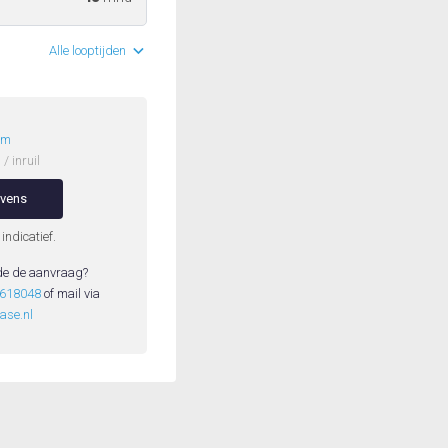
Alle looptijden
/m
/ inruil
evens
 indicatief.
de de aanvraag?
3618048
of mail via
ase.nl