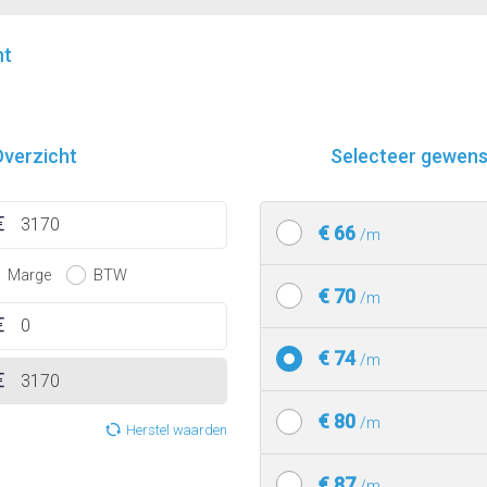
nt
verzicht
Selecteer gewenst
€ 66
/m
Marge
BTW
€ 70
/m
€ 74
/m
€ 80
/m
Herstel waarden
€ 87
/m