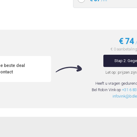
€ 74
€ 0 aanbetaling 
Stap 2: Geg
e beste deal
ontact
Let op: prijzen zijn
Heeft u vragen geduren
Bel Robin Vink op
+31 6 8
infovink@bdle